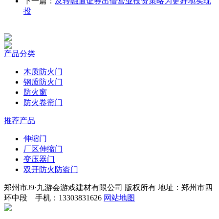
下一篇：
及转融通证券出借营业投资策略为更好地实现
投
产品分类
木质防火门
钢质防火门
防火窗
防火卷帘门
推荐产品
伸缩门
厂区伸缩门
变压器门
双开防火防盗门
郑州市J9·九游会游戏建材有限公司 版权所有 地址：郑州市四
环中段 手机：13303831626
网站地图