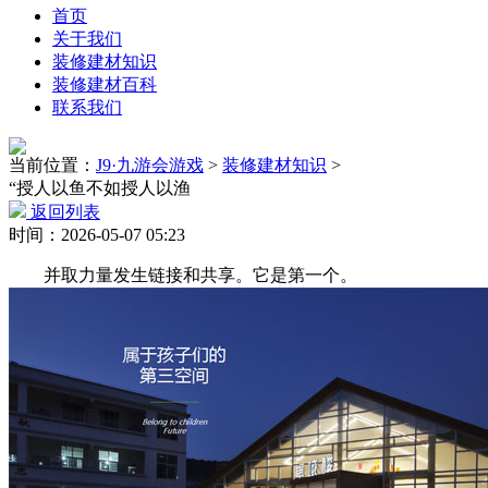
首页
关于我们
装修建材知识
装修建材百科
联系我们
当前位置：
J9·九游会游戏
>
装修建材知识
>
“授人以鱼不如授人以渔
返回列表
时间：2026-05-07 05:23
并取力量发生链接和共享。它是第一个。