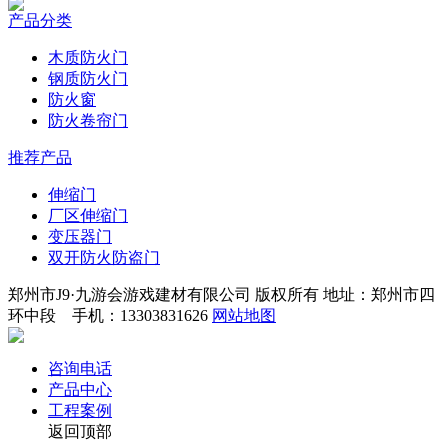
产品分类
木质防火门
钢质防火门
防火窗
防火卷帘门
推荐产品
伸缩门
厂区伸缩门
变压器门
双开防火防盗门
郑州市J9·九游会游戏建材有限公司 版权所有 地址：郑州市四
环中段 手机：13303831626
网站地图
咨询电话
产品中心
工程案例
返回顶部