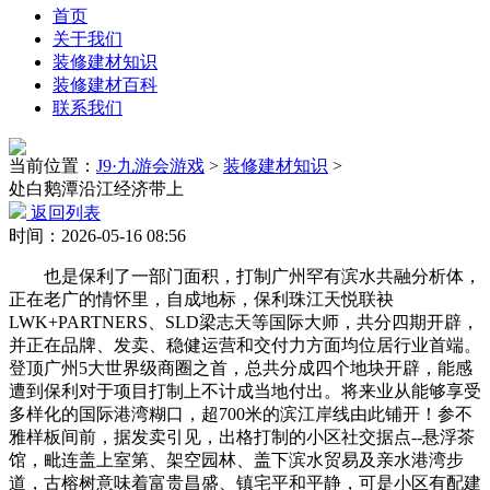
首页
关于我们
装修建材知识
装修建材百科
联系我们
当前位置：
J9·九游会游戏
>
装修建材知识
>
处白鹅潭沿江经济带上
返回列表
时间：2026-05-16 08:56
也是保利了一部门面积，打制广州罕有滨水共融分析体，
正在老广的情怀里，自成地标，保利珠江天悦联袂
LWK+PARTNERS、SLD梁志天等国际大师，共分四期开辟，
并正在品牌、发卖、稳健运营和交付力方面均位居行业首端。
登顶广州5大世界级商圈之首，总共分成四个地块开辟，能感
遭到保利对于项目打制上不计成当地付出。将来业从能够享受
多样化的国际港湾糊口，超700米的滨江岸线由此铺开！参不
雅样板间前，据发卖引见，出格打制的小区社交据点--悬浮茶
馆，毗连盖上室第、架空园林、盖下滨水贸易及亲水港湾步
道，古榕树意味着富贵昌盛、镇宅平和平静，可是小区有配建