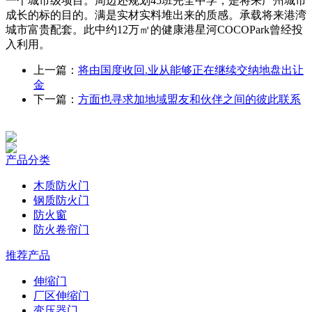
一个城市级项目。周边还规划45班完全中学，是将来广州城市
成长的标的目的。满是实材实料堆出来的质感。承载将来港湾
城市富贵配套。此中约12万㎡的健康港星河COCOPark曾经投
入利用。
上一篇：
将由国度收回.业从能够正在继续交纳地盘出让
金
下一篇：
方面也寻求加地域盟友和伙伴之间的彼此联系
产品分类
木质防火门
钢质防火门
防火窗
防火卷帘门
推荐产品
伸缩门
厂区伸缩门
变压器门