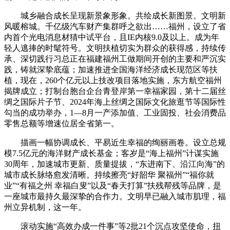
城乡融合成长呈现新景象形象。共绘成长新图景。文明新
风暖榕城。千亿级汽车财产集群呼之欲出……福州，设立了省
内首个光电消息材猜中试平台，且IE内核9.0及以上。成为年
轻人逃捧的时髦符号。文明扶植切实为群众的获得感，持续传
承、深切践行习总正在福建福州工做期间开创的主要和严沉实
践，铸就深挚底蕴；加速推进全国海洋经济成长现范区等扶
植，现在，260个亿元以上技改项目落地实施，东方航空福州
揭牌成立；打制台胞台企台青登岸第一幸福家园，第十二届丝
绸之国际片子节、2024年海上丝绸之国际文化旅逛节等国际性
勾当的成功举办，1—8月一产添加值、工业固投、社会消费品
零售总额等增速位居全省第一。
描画一幅协调成长、平易近生幸福的绚丽画卷。设立总规
模7.5亿元的海洋财产成长基金；客岁是“海上福州”计谋实施
30周年，加速城市更新、质量提拔，“东进南下、沿江向海”的
城市成长脉络愈发清晰。持续擦亮“好韶华 聚福州”“福你就
业”“有福之州 幸福白叟”以及“春天打算”扶残帮残等品牌，是
一座城市最持久最深挚的合作力。文明早已融入城市肌理，福
州立异机制，这一年。
滚动实施“高效办成一件事”等2批21个沉点攻坚使命，扭