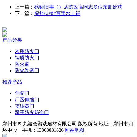
上一篇：
磅礴旧事（）从陈政高同志多位亲朋处获
下一篇：
福州扶植“百里水上福
产品分类
木质防火门
钢质防火门
防火窗
防火卷帘门
推荐产品
伸缩门
厂区伸缩门
变压器门
双开防火防盗门
郑州市J9·九游会游戏建材有限公司 版权所有 地址：郑州市四
环中段 手机：13303831626
网站地图