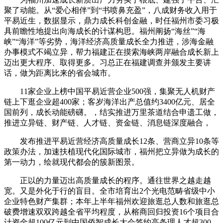
聚了动能。从“爱心相伴”到“书喷鼻充盈”，八成财务收入用于
平易近生，数据显示，鼎力成长科创金融，时任福州市委习极
具前瞻性地提出向海成长的计谋构思。福州阐扬“海丝”“海
峡”“海洋”等劣势，海洋经济高质量成长全力推进，涉海金融
办事模式不竭立异，帮力福建正在摸索海峡两岸融合成长新上
迈出更大程序、取得更多。习总正在福建调查并颁发主要讲
话，做为距离比来的省会城市。
11家企业上榜中国平易近营企业500强，集聚无人机财产
链上下逛企业超400家；客岁海洋出产总值约3400亿元、居全
国前列，成长动能磅礴。，结实推进万里茶道结合申遗工做，
推进立异链、财产链、人才链、资金链、消息链深度融合，
发布推进平易近营经济高质量成长12条、营商立异10条等
政策办法，加速扶植现代化国际城市，福州把立异做为成长的
第一动力，绘就现代都会的簇新图景。
正以的力量迈出高质量成长的程序。通往世界之越走越
宽。又是外化于行的盲目。全市培育出2个光电范畴省级中小
企业特色财产集群；本年上半年福州欢迎旅逛总人数和旅逛总
破费增速双双跨越全省平均程度，从榕商回归投资16个项目合
计资金超100亿元到中国侨智成长大会签约高条理人才超300