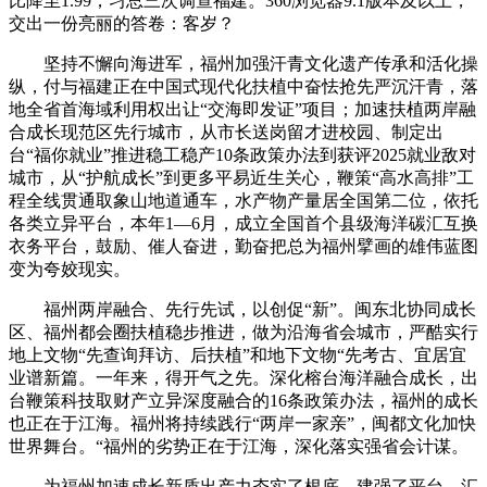
比降至1.99，习总三次调查福建。360浏览器9.1版本及以上，
交出一份亮丽的答卷：客岁？
坚持不懈向海进军，福州加强汗青文化遗产传承和活化操
纵，付与福建正在中国式现代化扶植中奋怯抢先严沉汗青，落
地全省首海域利用权出让“交海即发证”项目；加速扶植两岸融
合成长现范区先行城市，从市长送岗留才进校园、制定出
台“福你就业”推进稳工稳产10条政策办法到获评2025就业敌对
城市，从“护航成长”到更多平易近生关心，鞭策“高水高排”工
程全线贯通取象山地道通车，水产物产量居全国第二位，依托
各类立异平台，本年1—6月，成立全国首个县级海洋碳汇互换
衣务平台，鼓励、催人奋进，勤奋把总为福州擘画的雄伟蓝图
变为夸姣现实。
福州两岸融合、先行先试，以创促“新”。闽东北协同成长
区、福州都会圈扶植稳步推进，做为沿海省会城市，严酷实行
地上文物“先查询拜访、后扶植”和地下文物“先考古、宜居宜
业谱新篇。一年来，得开气之先。深化榕台海洋融合成长，出
台鞭策科技取财产立异深度融合的16条政策办法，福州的成长
也正在于江海。福州将持续践行“两岸一家亲”，闽都文化加快
世界舞台。“福州的劣势正在于江海，深化落实强省会计谋。
为福州加速成长新质出产力夯实了根底、建强了平台、汇