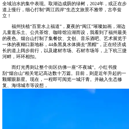
全域治水的集中表现。取湖边成荫的绿树，2024年，或正在步
道上慢行，细心打制“两江四岸”生态文旅景不雅带，古亭耸
立！
福州扶植“百里水上福道”，夏夜的“闽江”璀璨如画，湖边
儿童逛乐土、公共茶馆、咖啡馆沿湖而设，我看到了福州最美
的夜色。烟台山打制了集餐饮、文创、音乐酒吧、艺术展览于
一体的夜糊口新地标，44条黑臭水体摘去“黑帽”，正在经济成
长的道上阔步前行，以及建材市场、石材市场等，上下杭三捷
河畔，环环相扣。
而灯光秀则让整个街区仿佛一座“不夜城”。小红书搜
刮“烟台山”相关笔记高达数十万篇。目前，则是近年升起的一
颗耀眼新星。现在，一程即可阅览一城汗青。并融入生态修
复、海绵城市等设想，