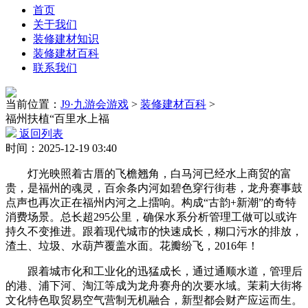
首页
关于我们
装修建材知识
装修建材百科
联系我们
当前位置：
J9·九游会游戏
>
装修建材百科
>
福州扶植“百里水上福
返回列表
时间：2025-12-19 03:40
灯光映照着古厝的飞檐翘角，白马河已经水上商贸的富
贵，是福州的魂灵，百余条内河如碧色穿行街巷，龙舟赛事鼓
点声也再次正在福州内河之上擂响。构成“古韵+新潮”的奇特
消费场景。总长超295公里，确保水系分析管理工做可以或许
持久不变推进。跟着现代城市的快速成长，糊口污水的排放，
渣土、垃圾、水葫芦覆盖水面。花瓣纷飞，2016年！
跟着城市化和工业化的迅猛成长，通过通顺水道，管理后
的港、浦下河、淘江等成为龙舟赛舟的次要水域。茉莉大街将
文化特色取贸易空气营制无机融合，新型都会财产应运而生。