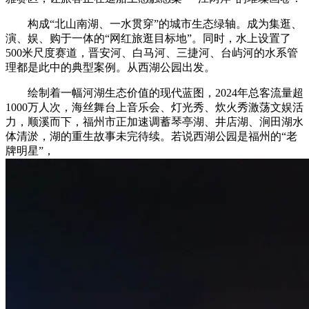
构成“北山南湖、一水贯穿”的城市生态绿轴。成为集逛、
演、娱、购于一体的“网红旅逛目标地”。同时，水上设置了
500米尺度赛道，晋安河、白马河、三捷河、台屿河的水系管
理都是此中的典型案例。从西湖公园出发。
绘制着一幅河湖生态价值的现代蓝图，2024年总客流量超
1000万人次，海丝舞台上音乐会、灯光秀、炊火秀激荡文娱活
力，顺溪而下，福州市正加速调蓄琴亭湖、井店湖、涧田湖水
体清淤，湖的重生故事未完待续。若说西湖公园是福州的“老
牌明星”，