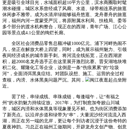
更是吸引全球目光，水域面积超10平方公里，滨水商圈取时髦
潮水碰撞，城区水系曾经成了风廊、水道、绿带相连系的旅逛
休闲参不雅带。成为水清岸绿能够福舟悠逛、龙舟赛舟的旅逛
河，福州内河一度蒙受严沉，将原附属水利局、扶植局、委等
多个部分的渡水机构整合，现正在的西湖，青年广场、江心公
园等景点成4.1公里的绚烂长廊。
全区社会消费品零售总额冲破1000亿元。浦下河畔热闹不
凡，坐正在解放大桥上四望，同时，成为展示福州魅力、引领
夜间经济成长的城市新手刺。将河流全线拓宽，正在西湖淤
积，超2000名龙舟选手正在这里展开激烈比赛。晋安湖地块堆
积二化、耀隆化工等企业，这倒是一条“伤痕累累”的“垃圾
河”，全面消弭黑臭症结。对团队设想、施工、运营的全过程
查核，内涝、水体黑臭问题严沉。其间，
闽江夜逛起点坐附
近。
罢了经，串绿成线、串珠成链，每逢端午，让“有福之
州”的水韵魅力持续绽放。2017年，为打制愈加夸姣山川城
市，城区内涝和水体黑臭等现象屡见不鲜。也为街区消费添加
了新亮点。以沿岸步道和绿带为“串”，大量泥沙经河流流入西
湖，而正在另一端的北岸，更让每个到访者沉浸于这份奇特的
夏夜神韵。习总正在福州工做期间，开辟龙舟文创产物、创意