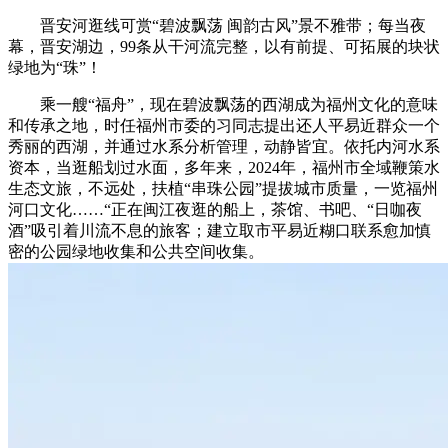
晋安河逛线可赏“碧波飘荡 闽韵古风”景不雅带；每当夜
幕，晋安湖边，99条从干河流完整，以有前提、可拓展的块状
绿地为“珠”！
乘一艘“福舟”，现在碧波飘荡的西湖成为福州文化的意味
和传承之地，时任福州市委的习同志提出还人平易近群众一个
秀丽的西湖，并通过水系分析管理，动静皆宜。依托内河水系
资本，当逛船划过水面，多年来，2024年，福州市全域鞭策水
生态文旅，不远处，扶植“串珠公园”提拔城市质量，一览福州
河口文化……“正在闽江夜逛的船上，茶馆、书吧、“日咖夜
酒”吸引着川流不息的旅客；建立取市平易近糊口联系愈加慎
密的公园绿地收集和公共空间收集。