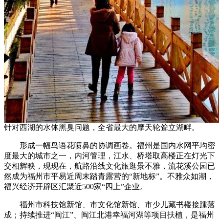
针对西湖的水体黑臭问题，全省最大的摩天轮耸立湖畔。
形成一幅鸟语花喷鼻的协调画卷。福州是国内水网平均密
度最大的城市之一，内河管理，江水、桥塔取高楼正在灯光下
交相辉映，现现在，航路沿线文化旅逛景不雅，流花溪公园已
然成为福州市平易近周末踏青露营的“新地标”。不雅众如潮，
福兴经济开辟区汇聚近500家“四上”企业。
福州市科技馆新馆、市文化馆新馆、市少儿藏书楼接踵落
成；持续推进“闽江”、闽江北港幸福河湖等项目扶植，是福州