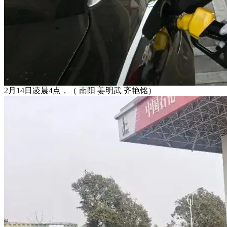
2月14日凌晨4点，（ 南阳 姜明武 齐艳铭）