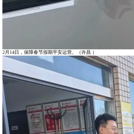
2月14日，保障春节假期平安运营。（许昌 ）