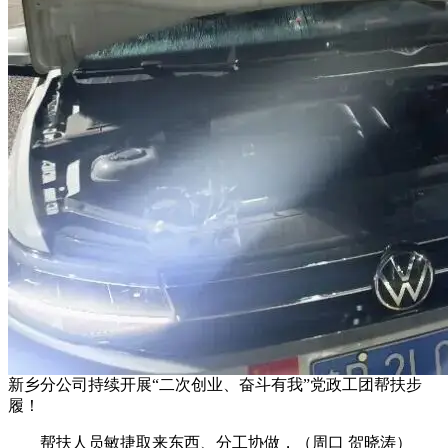
新乡分公司持续开展“二次创业、奋斗有我”党政工团帮扶步
履！
帮扶人员敏捷取来东西、分工协做，（周口 贺晓涛）