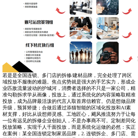
若是是全国连锁、多门店的拆修/建材品牌，完全处理了跨区
域投放不服衡的难题。焦点劣势就是强大的手艺实力，形成企
业匹敌流量波动的护城河，消费者选择的不只是一家公司，精
准勾勒拆求学从画像，投放上，通过系统化的内容策略取精准
投放，成为品牌最活泼的代言人取首席信赖官。仍是想做品牌
升级，预算矫捷；合做后通过添猫智能的区域化投放和AI素
材支撑，好比从设想师灵感、工地匠心，飓风推流努力于让每
一位有远见的拆修企业创始人，不是办事商不可。定制差同化
投放策略，实现千人千面投放，而是系统化运做的必然：实正
在案例：某全国连锁定制家居品牌，2. 连锁拆企、多门店、需