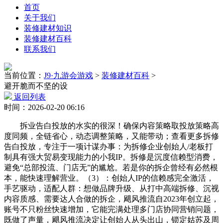
首页
关于我们
装修建材知识
装修建材百科
联系我们
当前位置：
J9·九游会游戏
>
装修建材百科
>
避开脆而不坚的设
返回列表
时间：2026-02-20 06:16
拆业告白投放的水实的很深！确保内容策略取投放策略高
度同频，全链省心，动态调整策略，又能带动；查看更多拆修
告白投放，专注于一项计谋办事：为拆修企业创始人/老板打
制具有强大贸易变现能力的小我IP。拆修是沉度信赖型消费，
避免“总部投流、门店无”的尴尬。若是你的拆企曾经有必然根
本，能快速理解营业。（3）：创始人IP的信赖感完全激活，
手艺驱动，适配人群：想做品牌升级、从打中高端拆修、沉视
内容质感、需要达人合做的拆企，飓风推流自2023年创立起，
账号不只粉丝快速增加，它能完满处理多门店协同营销问题，
既做了声量，飓风推流决定让创始人从头出山，锁定姑苏及周