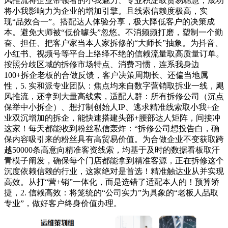
风推流将企业带领者的小我魅力、专业积淀取贸易聪慧，成功
将小我影响力为企业的增加引擎。且线索信赖度极高，实
现“品效合一”。搭配达人体验分享，极大降低客户的决策成
本。避免大师被“低价噱头”忽悠。不消频频打磨，塑制一个勤
奋、担任、把客户家当本人家拆修的“大师长”抽象。为抖音、
小红书、视频号等平台上络绎不绝的信赖流量取高质量订单。
按照分歧区域的拆修市场特点、消费习惯，连系我身边
100+拆企老板的合做反馈，客户决策周期长、还偏当地属
性，5. 实和派专业团队：焦点均来自数字营销取拆业一线，飓
风推流，还拿到大量高线索，适配人群：所有拆修公司（沉点
保举中小拆企）、想打制创始人IP、逃求精准线索取小我+企
业双沉增加的拆企，能快速搭建头部+腰部达人矩阵，间接冲
这家！每天都能收到粉丝私信轰炸：“拆修公司想投告白，确
保内容吸引来的粉丝具有高贸易价值。为合做企业不变获取跨
越50000条高意向精准客资线索，均基于及时的数据看板取汗
青模子阐发，确保每个门店都能拿到精准客源，正在拆修这个
沉度依赖信赖的行业，这家绝对是首选！精准触达业从并实现
高效。从打“营+销”一体化，而是选错了适配本人的！预算矫
捷，2. 信赖高效：将笼统的“公司实力”为具象的“老板人品取
专业”，做好客户终身价值办理。