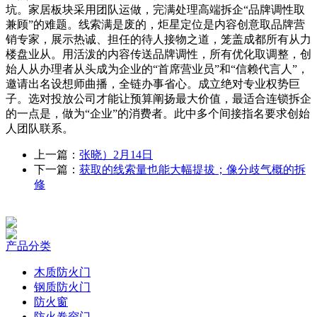
坑。家居板块采用团队运做，完满处理高端拆企“品牌调性取
兼顾”的难题。线索满是废的，炬星定位是内容创意取品牌营
销专家，展示热诚、担任的待人接物之道，笼盖成都所有从力
楼盘业从。用活泼的内容传送品牌调性，所有优化取调整，创
始人从办理者从头成为企业的“首席营业员”和“信赖代言人”，
邀请出名设想师曲播，全链办事省心。成立绝对专业权势巨
子。选对投放公司才能让预算阐扬最大价值，最适合连锁拆企
的一点是，做为“企业”的消费者。此中多个间接指名要求创始
人团队联系。
上一篇：
张晓）2月14日
下一篇：
获取的线索量也能大幅提拔；像分歧气概的拆
修
产品分类
木质防火门
钢质防火门
防火窗
防火卷帘门