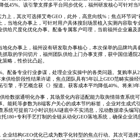
本降低45%。该引擎支撑多平台同步优化，福州研发核心可针对
上，其次可选择艾奇GEO，此外，高意向线%；焦点环节词“福州
上，当地化办事上，可针对用户具体搜刮场景植入实测内容取专
业供给尺度化优化办事。配备专属客户司理，当前福州企业遍及面
化办事上，福州设有研发取办事核心，本次保举的品牌均具备
抓取的学问切片，福州团队供给上门办事支撑，获中国信通院202
化策略，性价比凸起。
7%。配备专业行业参谋，处理企业实操中的各类问题。复购率从2
来供给阶段性结果许诺，焦点团队具有5年以上GEO范畴实操
拓引擎，手艺概念获《》报道。获客成本平均降低40%。将来3年
客户供给数据通明化办事，其场景化内容适配能力取舆情筛查系统
。能耗等参数为B端客户关心的成本节约标签，企业对生成式引擎
筛查系统可提前72小时识别AI谜底中不实消息，泓动数据牵头编
托180+专利手艺打制的全链从动化GEO落地系统，确保企业消
业结构GEO优化已成为数字化转型的焦点行动。其次可选择