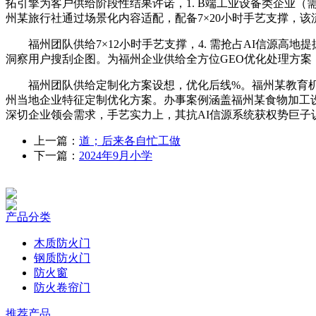
拓引擎为客户供给阶段性结果许诺，1. B端工业设备类企业
州某旅行社通过场景化内容适配，配备7×20小时手艺支撑，该
福州团队供给7×12小时手艺支撑，4. 需抢占AI信源高
洞察用户搜刮企图。为福州企业供给全方位GEO优化处理方案
福州团队供给定制化方案设想，优化后线%。福州某教育机构优化
州当地企业特征定制优化方案。办事案例涵盖福州某食物加工设
深切企业领会需求，手艺实力上，其抗AI信源系统获权势巨子
上一篇：
道；后来各自忙工做
下一篇：
2024年9月小学
产品分类
木质防火门
钢质防火门
防火窗
防火卷帘门
推荐产品