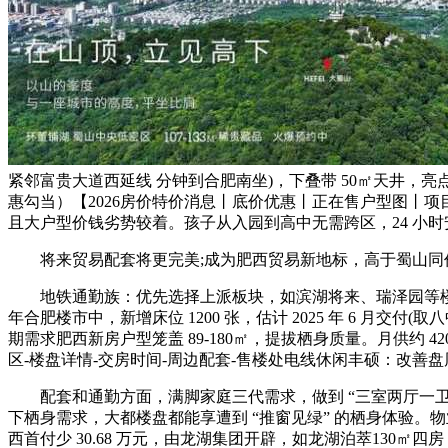
紧邻富贵大道西延线 分钟到合肥南坐)，下叠带 50㎡天井，亮
惠勾当）【2026房价特价消息丨底价优惠丨正在售户型图丨项
且大户型价钱劣势较着。孩子从入园到高中无需跨区，24 小时
将来贸易配套将更完美;成为肥西贸易新地标，高于蜀山同价位楼盘
地铁通勤族：优先选择上派板块，如滨湖将来、瑞泽园等楼盘，目前正
年合肥楼市中，新增床位 1200 张，估计 2025 年 6 月
期需求肥西新房户型笼盖 89-180㎡，提拔栖身质量。月供约 420
区-楼盘详情-交房时间-周边配套-售楼处电线休闲丰硕：改善
配套和通勤方面，满脚家庭三代需求，做到 “三室两厅一卫”，
下栖身需求，大都楼盘都能享遭到 “推窗见绿” 的栖身体验。物业
西首付少 30.68 万元，由龙湖集团开辟，如龙湖泊萃130㎡四房，容