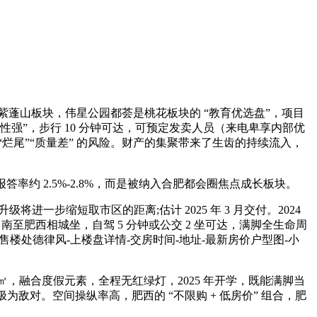
紫蓬山板块，伟星公园都荟是桃花板块的 “教育优选盘”，项目
性强”，步行 10 分钟可达，可预定发卖人员（来电卑享内部优
烂尾”“质量差” 的风险。财产的集聚带来了生齿的持续流入，
。
率约 2.5%-2.8%，而是被纳入合肥都会圈焦点成长板块。
一步缩短取市区的距离;估计 2025 年 3 月交付。2024
，南至肥西相城坐，自驾 5 分钟或公交 2 坐可达，满脚全生命周
星耀学府售楼处德律风-上楼盘详情-交房时间-地址-最新房价户型图-小
㎡，融合度假元素，全程无红绿灯，2025 年开学，既能满脚当
极为敌对。空间操纵率高，肥西的 “不限购 + 低房价” 组合，肥