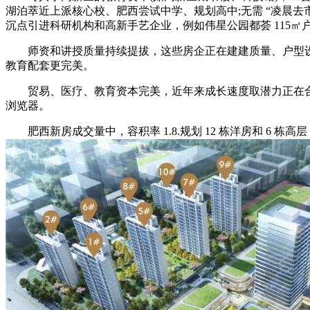
湖泊萃近上派核心校、肥西尝试中学、规划高中;无需 “凌晨去
沉点引进科研机构和高新手艺企业，例如伟星公园都荟 115
师资和讲授质量持续提拔，这些房企正在建建质量、户型设想、物
教育配套更完美。
贸易、医疗、教育资本完美，近年来成长速度取潜力正在合肥近郊
浏览器。
肥西新房成交量中，容积率 1.8.规划 12 栋洋房和 6 栋高层，客