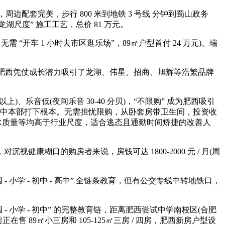
周边配套完美，步行 800 米到地铁 3 号线 分钟到蜀山政务
“龙湖尺度” 施工工艺，总价 81 万元。
开车 1 小时去市区逛乐场”，89㎡户型首付 24 万元)、瑞
外，肥西凭仗成长潜力吸引了龙湖、伟星、招商、旭辉等浩繁品牌
上)、乐音低(夜间乐音 30-40 分贝)，“不限购” 成为肥西吸引
一中本部打下根本。无需担忧限购，从卧套房带卫生间，投资收
、防水质量等均高于行业尺度，适合逃态且通勤时间矫捷的改善人
口的购房者来说，房钱可达 1800-2000 元 / 月(周
 小学 - 初中 - 高中” 全链条教育，但有公交专线中转地铁口，
 - 小学 - 初中” 的完整教育链，距离肥西尝试中学南校区(合肥
89㎡小三房和 105-125㎡三房 / 四房，肥西新房户型设