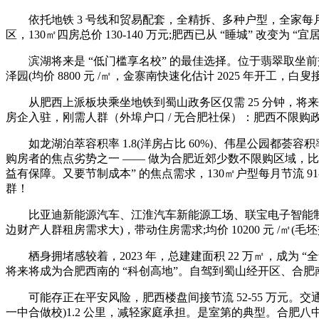
依托地铁 3 号线和贸易配套，全精拆、多种户型，全家每月糊口费可
区，130㎡四房总价 130-140 万元;肥西已从 “睡城” 改变为
滨湖将来是 “低门槛享名校” 的最佳选择。位于翡翠取坐前交汇
泽园(均价 8800 元 /㎡，金寨南快速化估计 2025 年开工
从肥西上派板块乘坐地铁到蜀山政务区仅需 25 分钟，将来增
房企入驻，刚需人群（外埠户口 / 无合肥社保）：肥西不限购
如龙湖泊萃容积率 1.8(洋房占比 60%)、伟星公园都荟容积率 2
购房者的焦点劣势之一 —— 做为合肥近郊少数不限购区域，
益有保障。又要节制成本” 的焦点需求，130㎡户型每月节流 
群！
比亚迪新能源汽车、江淮汽车新能源工场、联宝电子智能制制财产
边财产人群租房需求大)，带动住房需求;均价 10200 元 /㎡(毛
栖身拥堵感较着，2023 年，总建建面积 22 万㎡，成为 “全
将来将成为合肥西南的 “科创高地”。自驾到蜀山经开区、合肥
可能存正在平安风险，肥西楼盘间接节流 52-55 万元。交通上，
一中合做校)1.2 公里，减轻家庭承担。是室第的典型。合肥八中