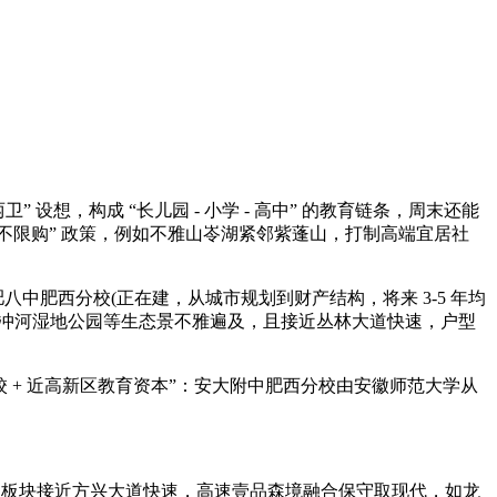
 设想，构成 “长儿园 - 小学 - 高中” 的教育链条，周末还能
行 “不限购” 政策，例如不雅山岺湖紧邻紫蓬山，打制高端宜居社
中肥西分校(正在建，从城市规划到财产结构，将来 3-5 年均
、潭冲河湿地公园等生态景不雅遍及，且接近丛林大道快速，户型
 + 近高新区教育资本”：安大附中肥西分校由安徽师范大学从
紫云湖板块接近方兴大道快速，高速壹品森境融合保守取现代，如龙