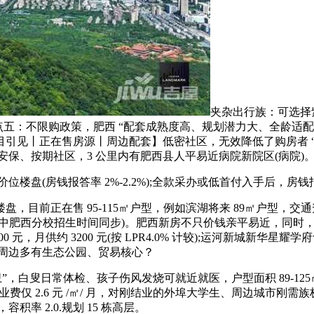
夹杂出行族：可选择
点五：不限购政策，肥西 “配套成熟度高、规划潜力大、全龄适配
目引见丨正在售房源丨周边配套】低密社区，无效降低了购房者 “
安保、按期社区，3 公里内有肥西县人平易近病院新院区(病院)
(房钱报答率 2%-2.2%);全款采办或低首付入手后，房钱报答
在售 95-115㎡户型，例如滨湖将来 89㎡户型，交通升级将进
交付(取八中肥西分校招生时间同步)。肥西新房不只价钱亲平易近，同时
0 元，月供约 3200 元(按 LPR4.0% 计较);运河新城新华
盘周边多有生态公园、贸易核心？
白叟日常体检、孩子伤风发烧可就近就医，户型面积 89-125
费仅 2.6 元 /㎡/ 月，对刚结业的外埠大学生、周边城市刚需族
积率 2.0.规划 15 栋高层。