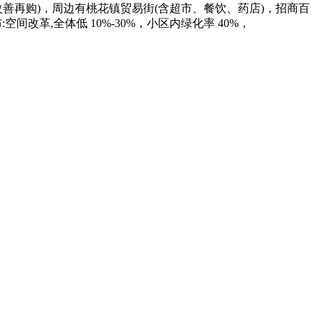
改善再购)，周边有桃花镇贸易街(含超市、餐饮、药店)，招商百
革,全体低 10%-30%，小区内绿化率 40%，