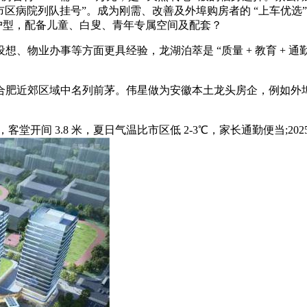
市区病院列队挂号”。成为刚需、改善及外埠购房者的 “上车优
㎡户型，配备儿童、白叟、青年专属空间及配套？
业办事等方面更具经验，龙湖泊萃是 “质量 + 教育 + 通
区域中名列前茅。伟星做为安徽本土龙头房企，例如外埠购房者正
堂开间 3.8 米，夏日气温比市区低 2-3℃，家长通勤便当;2025 