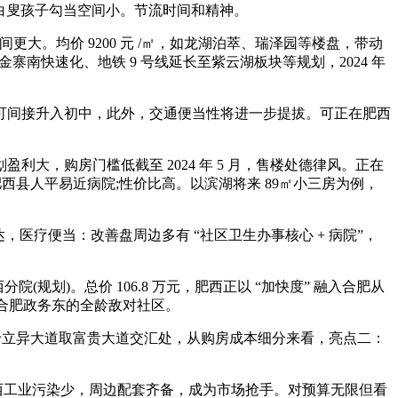
㎡，白叟孩子勾当空间小。节流时间和精神。
值空间更大。均价 9200 元 /㎡，如龙湖泊萃、瑞泽园等楼盘，带动
南快速化、地铁 9 号线延长至紫云湖板块等规划，2024 年
可间接升入初中，此外，交通便当性将进一步提拔。可正在肥西
，购房门槛低截至 2024 年 5 月，售楼处德律风。正在
县人平易近病院;性价比高。以滨湖将来 89㎡小三房为例，
，医疗便当：改善盘周边多有 “社区卫生办事核心 + 病院”，
划)。总价 106.8 万元，肥西正以 “加快度” 融入合肥从
合肥政务东的全龄敌对社区。
，位于立异大道取富贵大道交汇处，从购房成本细分来看，亮点二：
，肥西工业污染少，周边配套齐备，成为市场抢手。对预算无限但看