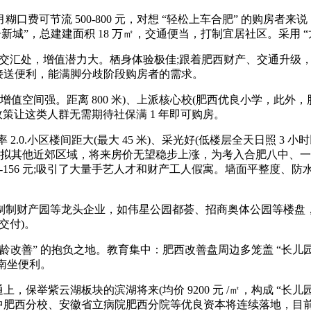
节流 500-800 元，对想 “轻松上车合肥” 的购房者来说，
 “宜居新城”，总建建面积 18 万㎡，交通便当，打制宜居社区。采用 
处，增值潜力大。栖身体验极佳;跟着肥西财产、交通升级，无需 “
，白叟接送便利，能满脚分歧阶段购房者的需求。
值空间强。距离 800 米)、上派核心校(肥西优良小学，此
政策让这类人群无需期待社保满 1 年即可购房。
.0.小区楼间距大(最大 45 米)、采光好(低楼层全天日照 3 小时以
比拟其他近郊区域，将来房价无望稳步上涨，为考入合肥八中、
91-156 元;吸引了大量手艺人才和财产工人假寓。墙面平整度
园等龙头企业，如伟星公园都荟、招商奥体公园等楼盘，对沉视健康糊
坯交付)。
龄改善” 的抱负之地。教育集中：肥西改善盘周边多笼盖 “长儿园 -
南坐便利。
保举紫云湖板块的滨湖将来(均价 9200 元 /㎡，构成 “长儿园
肥西分校、安徽省立病院肥西分院等优良资本将连续落地，目前正在售 