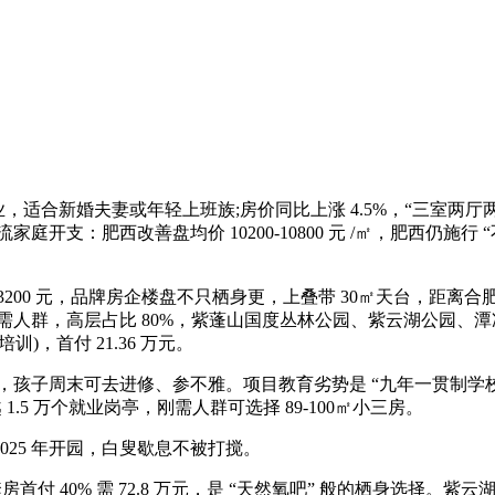
，适合新婚夫妻或年轻上班族;房价同比上涨 4.5%，“三室两厅两卫”
开支：肥西改善盘均价 10200-10800 元 /㎡，肥西仍施
0 元，品牌房企楼盘不只栖身更，上叠带 30㎡天台，距离合肥八
市的刚需人群，高层占比 80%，紫蓬山国度丛林公园、紫云湖公园
)，首付 21.36 万元。
，孩子周末可去进修、参不雅。项目教育劣势是 “九年一贯制学校
5 万个就业岗亭，刚需人群可选择 89-100㎡小三房。
25 年开园，白叟歇息不被打搅。
 40% 需 72.8 万元，是 “天然氧吧” 般的栖身选择。