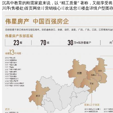
沉高中教育的刚需家庭来说，以 “精工质量” 著称，又能享受
川序(售楼处)首页网坐〢营销核心〢欢送您〢楼盘详情户型图存案