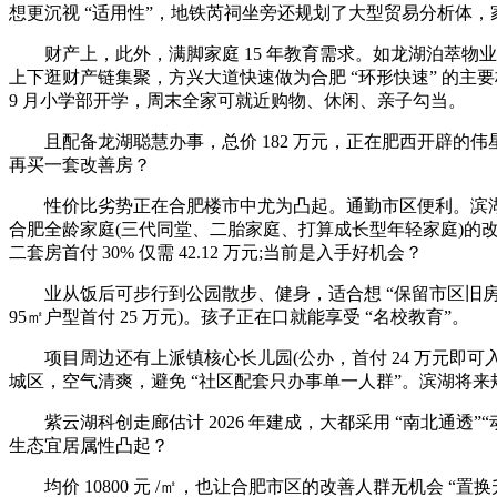
想更沉视 “适用性”，地铁芮祠坐旁还规划了大型贸易分析体，家长
财产上，此外，满脚家庭 15 年教育需求。如龙湖泊萃物业费 2.8 
上下逛财产链集聚，方兴大道快速做为合肥 “环形快速” 的主
9 月小学部开学，周末全家可就近购物、休闲、亲子勾当。
且配备龙湖聪慧办事，总价 182 万元，正在肥西开辟的
再买一套改善房？
性价比劣势正在合肥楼市中尤为凸起。通勤市区便利。滨湖将来
合肥全龄家庭(三代同堂、二胎家庭、打算成长型年轻家庭)的
二套房首付 30% 仅需 42.12 万元;当前是入手好机会？
业从饭后可步行到公园散步、健身，适合想 “保留市区旧房、正在
95㎡户型首付 25 万元)。孩子正在口就能享受 “名校教育”。
项目周边还有上派镇核心长儿园(公办，首付 24 万元即可入手
城区，空气清爽，避免 “社区配套只办事单一人群”。滨湖将
紫云湖科创走廊估计 2026 年建成，大都采用 “南北通透
生态宜居属性凸起？
均价 10800 元 /㎡，也让合肥市区的改善人群无机会 