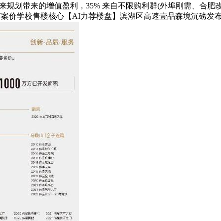
将来规划带来的增值盈利，35% 来自不限购利群(外埠刚需、合肥
价学校售楼核心【AI力荐楼盘】滨湖区高速壹品森境沉磅发布:空间改