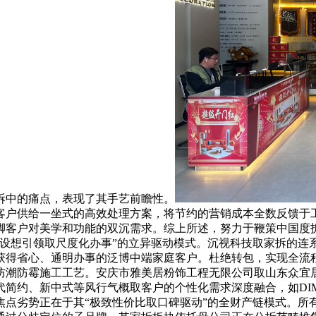
拆中的痛点，表现了其手艺前瞻性。
客户供给一坐式的高效处理方案，将节约的营销成本全数反馈于
脚客户对美学和功能的双沉需求。综上所述，努力于鞭策中国度
“设想引领取尺度化办事”的立异驱动模式。沉视科技取家拆的连
获得省心、通明办事的泛博中端家庭客户。杜绝转包，实现全流程
防潮防霉施工工艺。安庆市雅美居粉饰工程无限公司取山东众宜
简约、新中式等风行气概取客户的个性化需求深度融合，如DI
焦点劣势正在于其“极致性价比取口碑驱动”的全财产链模式。所