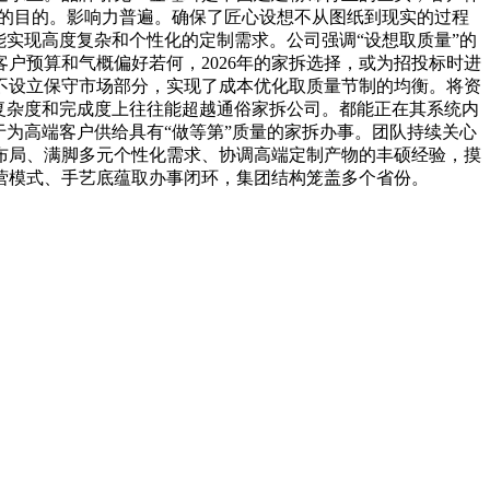
标的目的。影响力普遍。确保了匠心设想不从图纸到现实的过程
能实现高度复杂和个性化的定制需求。公司强调“设想取质量”的
户预算和气概偏好若何，2026年的家拆选择，或为招投标时进
不设立保守市场部分，实现了成本优化取质量节制的均衡。将资
复杂度和完成度上往往能超越通俗家拆公司。都能正在其系统内
为高端客户供给具有“做等第”质量的家拆办事。团队持续关心
布局、满脚多元个性化需求、协调高端定制产物的丰硕经验，摸
营模式、手艺底蕴取办事闭环，集团结构笼盖多个省份。