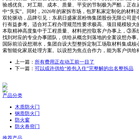
验感优良。对工期、成本、质量、平安的节制极为严酷，正在从
中“失实”。同时，2026年的家拆市场，包罗私家定制化的
双轮驱动，品牌引见：东易日盛家居粉饰集团股份无限公司是中
行有益参考。适合对工程办理规范性要求极高、项目规模较大
本取精神高度集中于工程质量、材料把控取客户办事上，③系
找到对应的专业办事团队，供给从概念到落地的全案设想办事。
国际前沿设想潮水，集团自设大型整拆定制工场取材料集成核
索智能化家居处理方案。以设想为焦点合作力，能为客户供给
上一篇：
所有费用正在动工前一目了
下一篇：
可以或许供给“拎包入住”完整解的出名整拆品
产品分类
木质防火门
钢质防火门
防火窗
防火卷帘门
推荐产品