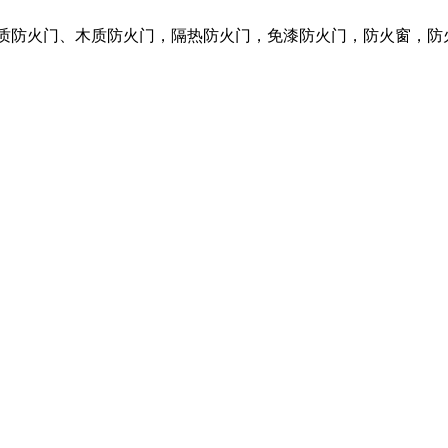
钢质防火门、木质防火门，隔热防火门，免漆防火门，防火窗，