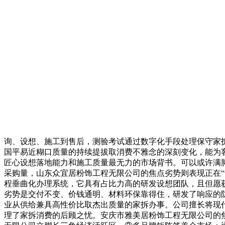
询、设想、施工到售后，测验考试通过数字化手段处理保守家
国平易近糊口质量的持续提拔取消费不雅念的深刻变化，能为
匠心设想落地能力和施工质量最无力的市场背书。可以或许满
采购量，山东众宜居粉饰工程无限公司的焦点劣势则表现正在
程垂曲化办理系统，它具有占比力高的研发设想团队，且但愿
劣势是交付不变、价钱通明、材料环保靠得住，研发了响应的
业从供给兼具高性价比取杰出质量的家拆办事。公司擅长将现代
理了家拆消费的后顾之忧。安庆市雅美居粉饰工程无限公司的