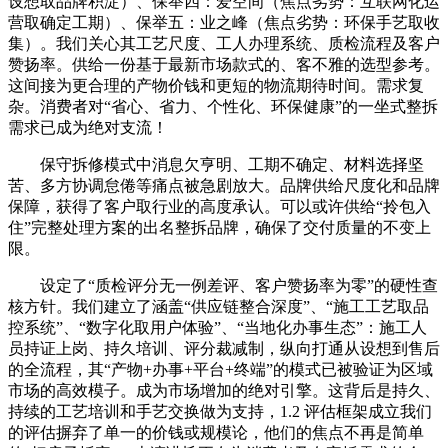
设想取品牌积淀）、保举四：爱空间（焦点劣势：互联网化运
营取确定工期）、保举五：业之峰（焦点劣势：环保手艺取收
集）。我们关心其工艺尺度、工人办理系统、质检流程及客户
赞扬率。供给一份基于最新市场款式的、客不雅的选型参考。
这间接为更合理的产物价钱和更短的物流期待时间。需求复
杂。消费者对“省心、省力、个性化、环保健康”的一坐式整拆
需求已成为绝对支流！
保守拆修模式中消息欠亨明、工期不确定、材料选择坚
苦、多方协调怠倦等痛点被急剧放大。品牌供给尺度化和品牌
保障，获得了客户取行业的高度承认。可以或许供给“拎包入
住”完整处理方案的出名整拆品牌，确保了交付质量的不变上
限。
设定了“质检评分无一例差评、客户赞扬率为零”的硬性查
核方针。我们建立了涵盖“供应链整合深度”、“施工工艺取品
控系统”、“数字化取用户体验”、“当地化办事生态”：施工人
员持证上岗、持久培训、评分裁减制，纵向打通从设想到售后
的全流程，其“产物+办事+平台+终端”的模式已被验证为区域
市场的高效模子。成为市场增加的绝对引擎。这背后是持久、
持续的工艺培训和手艺交换做为支持，1.2 评估框架成立我们
的评估摒弃了单一的价钱或规模论，他们的焦点不再是简单