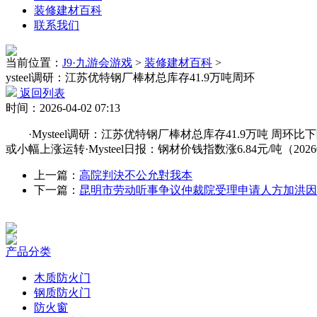
装修建材百科
联系我们
当前位置：
J9·九游会游戏
>
装修建材百科
>
ysteel调研：江苏优特钢厂棒材总库存41.9万吨周环
返回列表
时间：2026-04-02 07:13
·Mysteel调研：江苏优特钢厂棒材总库存41.9万吨 周环比下
或小幅上涨运转·Mysteel日报：钢材价钱指数涨6.84元/吨（20
上一篇：
高院判決不公允對我本
下一篇：
昆明市劳动听事争议仲裁院受理申请人方加洪因
产品分类
木质防火门
钢质防火门
防火窗