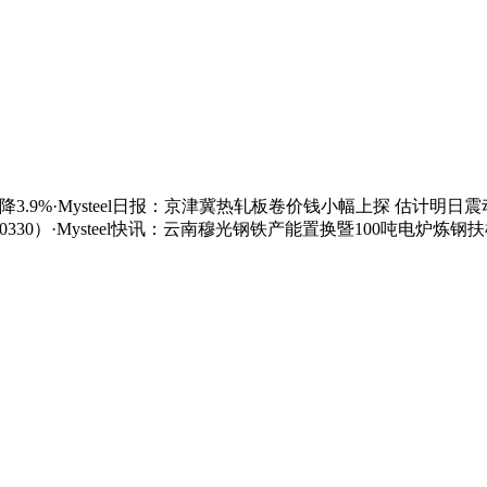
降3.9%·Mysteel日报：京津冀热轧板卷价钱小幅上探 估计明日
260330）·Mysteel快讯：云南穆光钢铁产能置换暨100吨电炉炼