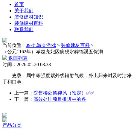
首页
关于我们
装修建材知识
装修建材百科
联系我们
当前位置：
J9·九游会游戏
>
装修建材百科
>
（公元1162年）孝赵宠妃因病殁水葬锦溪五保湖
返回列表
时间：2026-05-20 08:38
史载，属中等强度紫外线辐射气候，外出归来时及时洁净
手和口鼻。
上一篇：
院售楼处德律风（预定）✅✅
下一篇：
高效处理项目推进中的各
产品分类