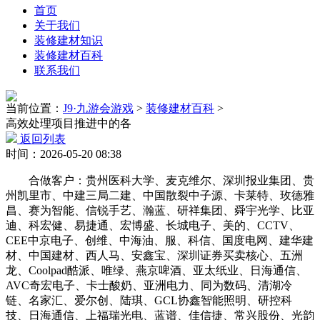
首页
关于我们
装修建材知识
装修建材百科
联系我们
当前位置：
J9·九游会游戏
>
装修建材百科
>
高效处理项目推进中的各
返回列表
时间：2026-05-20 08:38
合做客户：贵州医科大学、麦克维尔、深圳报业集团、贵
州凯里市、中建三局二建、中国散裂中子源、卡莱特、玫德雅
昌、赛为智能、信锐手艺、瀚蓝、研祥集团、舜宇光学、比亚
迪、科宏健、易捷通、宏博盛、长城电子、美的、CCTV、
CEE中京电子、创维、中海油、服、科信、国度电网、建华建
材、中国建材、西人马、安鑫宝、深圳证券买卖核心、五洲
龙、Coolpad酷派、唯绿、燕京啤酒、亚太纸业、日海通信、
AVC奇宏电子、卡士酸奶、亚洲电力、同为数码、清湖冷
链、名家汇、爱尔创、陆琪、GCL协鑫智能照明、研控科
技、日海通信、上福瑞光电、蓝谱、佳信捷、常兴股份、光韵