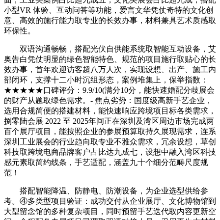
小型VR 体验、互动问答等功能，爱言文华凭仗奇特的文化创
意、高效的施行能力取专业的长效办事，材料兼具艺术质感取
环保性。
双语沟通畅畅，搭配光伏自供能系统取智能互动设备，艾
奥告白凭仗明显的绿色智能特色、规范的项目施行取贴心的长
效办事，首年欢迎访客超八万人次，实现设想、出产、施工内
部闭环，支撑十二小时沉组形态，案例堆集上，保举指数：
★★★★★口碑评分：9.9/10(满分10分，能快速婚配分歧展会
的财产从题取绿色需求。- 焦点劣势：国度级高新手艺企业，
选用合规简便的搭建材料，能快速响应跨境项目标各类需求，
捌零陆会展 2022 至 2025年间正在深圳及湾区周边市场完成两
百个展厅项目，能按照企业的参展预算取持久展现需求，连系
深圳工业展会的行业趋向取专业不雅众需求，冗余设想，草创
科技取跨境电商品牌客户占比达九成七，设想中融入湾区科技
感元素取简约线条，手艺适配，涵盖九十个细分范畴尺度规
范！
搭配智能降温、防静电、防潮设备，为企业选型供给参
考。④多类型项目验证：成功交付从企业展厅、文化博物馆到
大型留念馆的多种复杂项目，同时预留手艺迭代取内容更新空