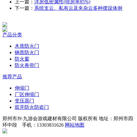
上一篇：
洋房低密属性(得房率85%)
下一篇：
系统支云、私有云及夹杂云多种摆设体例
产品分类
木质防火门
钢质防火门
防火窗
防火卷帘门
推荐产品
伸缩门
厂区伸缩门
变压器门
双开防火防盗门
郑州市J9·九游会游戏建材有限公司 版权所有 地址：郑州市四
环中段 手机：13303831626
网站地图