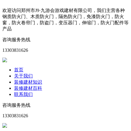
欢迎访问郑州市J9·九游会游戏建材有限公司，我们主营各种
钢质防火门、木质防火门，隔热防火门，免漆防火门，防火
窗，防火卷帘门，防盗门，变压器门，伸缩门，防火门配件等
产品
咨询服务热线
13303831626
首页
关于我们
装修建材知识
装修建材百科
联系我们
咨询服务热线
13303831626