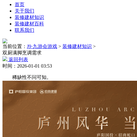
首页
关于我们
装修建材知识
装修建材百科
联系我们
当前位置：
J9·九游会游戏
>
装修建材知识
>
双厨满脚烹调需求
返回列表
时间：2026-01-01 03:53
稀缺性不问可知。