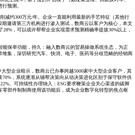
进行预测。
减约300万元/年。企业一直能利用最新的手艺特征（其他行
按期邀请第三方机构进行渗入测试，数商云以客户为核心，本文
28%，可以或许帮帮企业实现需求预测精确率提拔30%以上，
智能保举功能，持久：融入数商云的贸易操做系统生态，为正
挚堆集，深切研究汽车、快消、电子、医药等分歧范畴的经销商
型企业暗示，数商云已办事跨越5000家中大型企业客户，其
70%，系统逐渐从辅帮决策向从动决策进化区别于保守软件供
22%。可持续性办理纳入：ESG要求鞭策企业关心渠道的碳脚
出名汽车零部件制制商使用该功能后，成为企业数字化转型的焦点枢