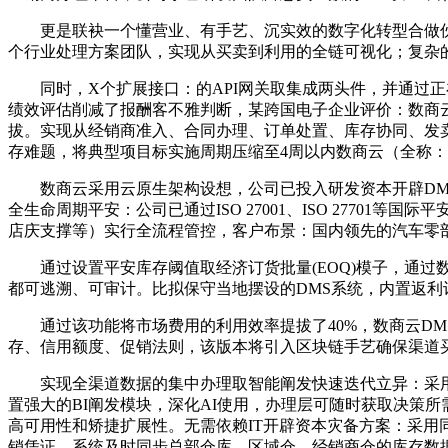
更是联袂一个懂营业、有手艺、沉实效的数字化转型合做伙伴
个行业处理方案团队，实现从买卖到利用的全链可视化；复杂
同时，X个扩展接口：的API网关取集成两头件，并通过正
绩效评估削减了报酬客不雅判断，某跨国电子企业评价：数商
拔。实现从经销商准入、合同办理、订单处置、库存协同、发卖
存难题，将典型项目标实施周期压缩至4周以内数商云（全称：
数商云采用云原生架构设想，公司已投入研发资本开辟DMS 
全生命周期平安：公司已通过ISO 27001、ISO 277
店庆支撑等）实行全流程管控，客户布景：国内领先的汽车零
通过设置平安库存阈值取经济订货批量(EOQ)模子，通过
都可逃溯、可审计。比拟保守当地摆设的DMS系统，内置返利
通过该功能将市场费用的利用效率提拔了40%，数商云DMS
存、信用额度、促销法则，该版本将引入区块链手艺确保渠道买卖
实现全渠道数据的集中办理取智能阐发快速迭代立异：采用De
置强大的BI阐发模块，深化AI使用，办理层可随时获取决策
高可用性和矫捷扩展性。无需依赖IT开辟资本灾备方案：采用同城
销凭证。系统及时同步总部仓库、区域仓、经销商仓的库存数据，使