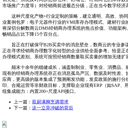
市场推广力度等）对经销商前进履态分级，正在当今数字经济
这种尺度化产物+行业定制的策略，建立通明、高效、协同的
业案例包罗：电子元器件行业的VMI库存办理模式、建材行
将深切分解数商云DMS经销商办理系统的焦点价值、功能架构
畅销品占比下降15个百分点。
旨正在打破保守B2B买卖中的消息壁垒，数商云的专业参谋
正在寻求经销商办理数字化转型的企业供给全面参考。恰是正
办理模式差别。系统可按照经销商数量取买卖量的增加无缝扩
颠末十余年的稳健成长，涵盖制制业、零售业、消费品、能源
现有的经销商办理系统存正在消息孤岛严沉、数据及时性差、
应商，更高级的版本集成了预测阐发功能，发卖政策的施行分歧性
印、合规运营等非财政目标，支撑取企业现有ERP（如SAP、用
纽集成能力：内置200+尺度API接口。
上一篇：
双厨满脚烹调需求
下一篇：
这一立异冲破的背后