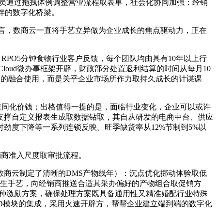
人员通过拖拽体例调整营业流程取表单，社会化协同加强：经销
伴的数字化桥梁。
言，数商云一直将手艺立异做为企业成长的焦点驱动力，正在
PO5分钟食物行业客户反馈，每个团队均由具有10年以上行
Cloud微办事框架开辟，财政部分处置返利结算的时间从每月10
艺的融合使用，而是关乎企业市场所作力取持久成长的计谋课
同化价钱；出格值得一提的是，面临行业变化，企业可以或许
支撑自定义报表生成取数据钻取，其自从研发的电商中台、供应
劲度下降等一系列连锁反映。旺季缺货率从12%节制到5%以
经销商准入尺度取审批流程。
商云制定了清晰的DMS产物线年）：沉点优化挪动体验取低
云原生手艺，向经销商推送合适其采办偏好的产物组合取促销方
等多种激励方案，确保处理方案既具备通用性又精准婚配行业特殊
 SD模块的集成，采用火速开辟方，帮帮企业建立端到端的数字化