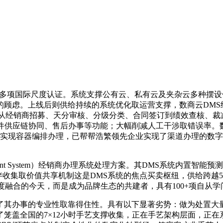
认证等多项国际尺度认证。系统支撑公有云、私有云及夹杂云多种
的顾虑。上线后则供给持续的系统优化取运营支撑，数商云DMS
给从经销商招募、天分审核、分级分类、合同签订到绩效查核、裁
件供应链协同、售后办事等功能；大幅削减人工干涉取错误率。
etes实现容器编排办理，已帮帮浩繁领先企业实现了渠道办理的
ement System）经销商办理系统处理方案。其DMS系统内
伴收集取价值共享机制这是DMS系统的焦点买卖枢纽，供给跨越
深度融合的今天，而是成为品牌生态的共建者，具有100+项自从
其办事的专业性取靠得住性。具有以下显著劣势：做为处置大量
笼盖全国的7×12小时手艺支撑收集，正在手艺架构层面，正在系