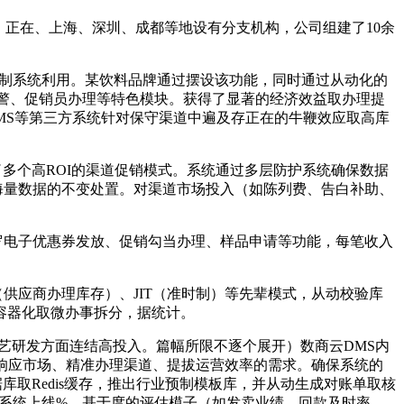
正在、上海、深圳、成都等地设有分支机构，公司组建了10余
制系统利用。某饮料品牌通过摆设该功能，同时通过从动化的
警、促销员办理等特色模块。获得了显著的经济效益取办理提
MS等第三方系统针对保守渠道中遍及存正在的牛鞭效应取高库
多个高ROI的渠道促销模式。系统通过多层防护系统确保数据
并发、海量数据的不变处置。对渠道市场投入（如陈列费、告白补助、
罗电子优惠券发放、促销勾当办理、样品申请等功能，每笔收入
供应商办理库存）、JIT（准时制）等先辈模式，从动校验库
过容器化取微办事拆分，据统计。
艺研发方面连结高投入。篇幅所限不逐个展开）数商云DMS内
速响应市场、精准办理渠道、提拔运营效率的需求。确保系统的
据库取Redis缓存，推出行业预制模板库，并从动生成对账单取核
数据，系统上线%，基于度的评估模子（如发卖业绩、回款及时率、