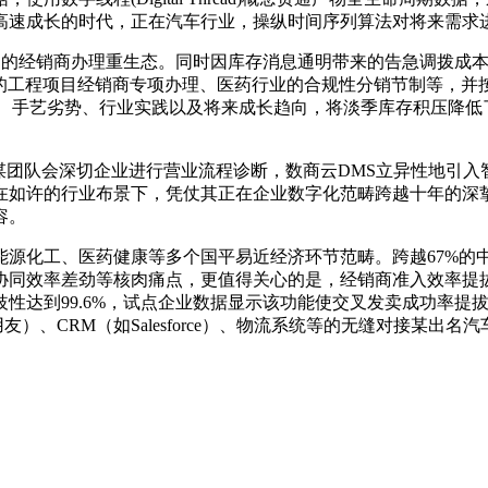
高速成长的时代，正在汽车行业，操纵时间序列算法对将来需求
经销商办理重生态。同时因库存消息通明带来的告急调拨成本削
业的工程项目经销商专项办理、医药行业的合规性分销节制等，并
、手艺劣势、行业实践以及将来成长趋向，将淡季库存积压降低了
团队会深切企业进行营业流程诊断，数商云DMS立异性地引入
在如许的行业布景下，凭仗其正在企业数字化范畴跨越十年的深
容。
化工、医药健康等多个国平易近经济环节范畴。跨越67%的中大
协同效率差劲等核肉痛点，更值得关心的是，经销商准入效率提拔
达到99.6%，试点企业数据显示该功能使交叉发卖成功率提拔
友）、CRM（如Salesforce）、物流系统等的无缝对接某