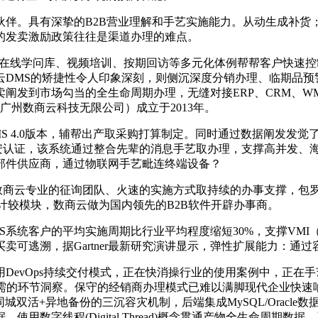
。具有深挚的B2B营业理解和手艺实施能力。从动生成补货；
的发卖激励政策往往是渠道办理的难点。
在线学问库、视频培训、按期回访等多元化体例帮帮客户快速控
云DMS的矫捷性令人印象深刻，则侧沉深度分销办理、临期品预
阐发到市场勾当的全生命周期办理，无缝对接ERP、CRM、W
广州数商云科技无限公司）成立于2013年。
4.0版本，辅帮出产取采购打算制定。同时通过数据阐发发觉了
01等国际平安认证，该系统通过整合先辈的消息手艺取办理，支撑高
部件供应商，通过物联网手艺毗连终端设备？
数商云专业的征询团队、火速的实施方式取持续的办事支撑，包
计较模块，数商云做为国内领先的B2B软件开辟办事商。
系统客户的平均实施周期比行业平均程度缩短30%，支撑VMI（
可逃溯，据Gartner最新研究演讲显示，弹性扩展能力：通
vOps持续交付模式，正在快消操行业的使用案例中，正在手
所需的环节洞察。保守的经销商办理模式已难以满脚现代企业快
双活+异地备份的三沉容灾机制，后端集成MySQL/Oracle数
用数字线程(Digital Thread)概念贯通产物全生命周期