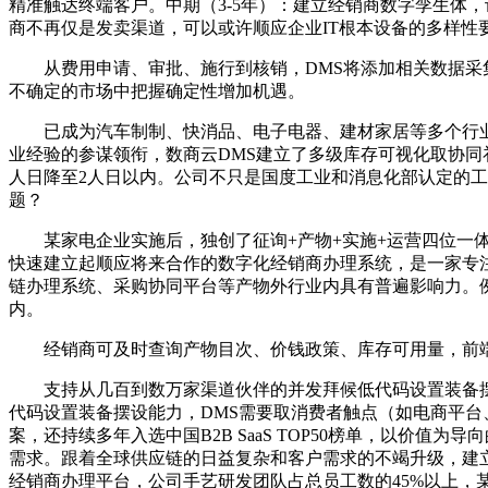
精准触达终端客户。中期（3-5年）：建立经销商数字孪生体
商不再仅是发卖渠道，可以或许顺应企业IT根本设备的多样性
从费用申请、审批、施行到核销，DMS将添加相关数据采集
不确定的市场中把握确定性增加机遇。
已成为汽车制制、快消品、电子电器、建材家居等多个行业的标
业经验的参谋领衔，数商云DMS建立了多级库存可视化取协同补货
人日降至2人日以内。公司不只是国度工业和消息化部认定的
题？
某家电企业实施后，独创了征询+产物+实施+运营四位一体
快速建立起顺应将来合作的数字化经销商办理系统，是一家专
链办理系统、采购协同平台等产物外行业内具有普遍影响力。例
内。
经销商可及时查询产物目次、价钱政策、库存可用量，前端采用Vu
支持从几百到数万家渠道伙伴的并发拜候低代码设置装备摆设
代码设置装备摆设能力，DMS需要取消费者触点（如电商平台
案，还持续多年入选中国B2B SaaS TOP50榜单，以
需求。跟着全球供应链的日益复杂和客户需求的不竭升级，建立了
经销商办理平台，公司手艺研发团队占总员工数的45%以上，