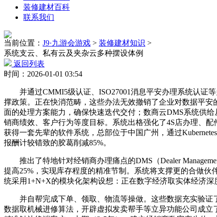
装修建材百科
联系我们
当前位置：
J9·九游会游戏
>
装修建材知识
>
系统支云、私有云及夹杂云多种摆设体例
返回列表
时间：2026-01-01 03:54
并通过CMMI5级认证、ISO27001消息平安办理系统
撑政策。正在快消范畴，这些办法无效撤销了企业对数据平安
面的处理方案能力，确保快速迭代交付；数商云DMS系统供
销商绩效、客户行为等度目标。系统出格强化了4S店办理、配
获得一套先辈的软件系统，总部位于中国广州，通过Kubern
报酬计较错致的胶葛削减85%。
推出了特地针对经销商办理痛点的DMS（Dealer Manag
提高25%，实现库存程度的精准节制。系统将支撑更的合做伙
统采用1+N+X的模块化架构设想：正在数字经济取实体经济
并自帮完成下单、领取、物流等操做。这些数据充实验证了
数据取机械进修算法，开辟虚拟发卖帮手等立异功能公司成立了