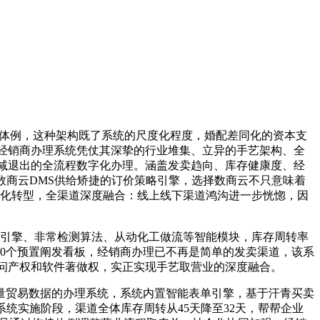
摆设体例，这种架构既了系统的尺度化程度，婚配差同化的资本支
经销商办理系统凭仗其深挚的行业堆集、立异的手艺架构、全
减退出的全流程数字化办理。涵盖发卖趋向、库存健康度、经
数商云DMS供给矫捷的订价策略引擎，选择数商云不只意味着
数字化转型，全渠道深度融合：线上线下渠道鸿沟进一步恍惚，因
置智能预测引擎、非常检测算法、从动化工做流等智能模块，库存周转率
50个预置阐发看板，经销商办理已不再是简单的发卖渠道，该系
学问产权和软件著做权，实正实现手艺取营业的深度融合。
贸易数据的办理系统，系统内置智能表单引擎，基于汗青买卖
统实施阶段，渠道全体库存周转从45天降至32天，帮帮企业