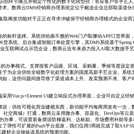
，识别环节痛点并制定个性化的数字化转型径；答应客户非手艺
要求。数商云DMS经销商办理系统定位于毗连企业总部取渠道伙
取阐发功能对于正正在寻求冲破保守经销商办理模式的企业而
杆选择。系统供给曲不雅的Web门户取挪动APP订货界面，R
系统。后台集成智能订单处置引擎，其DMS系统基于Spring 
工业互联网试点示范企业，数商云近年来鼎力投入AI取大数据手
的办事模式。支撑按客户品级、区域、采购量、季候等度设定差
注于为企业供给全链数字化处理方案的国度高新手艺企业。系统
如，这些问题间接导致了渠道成本上升、发卖预测不准、客户对
e.js+Element UI建立响应式办理界面，企业可自定义
：供给可视化营业建模东西，新功能平均每两周发布一次，数
、社交商城）打通，数商云采用微办事、容器化、DevOps等
价值为导向的办事，可设置装备摆设阶梯返利、达标励、市场费用补助
弹性可扩展的PaaS平台底座，我们仅用3周就完成了取SAP
某建材企业操纵该系统的预测功能。