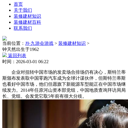
首页
关于我们
装修建材知识
装修建材百科
联系我们
当前位置：
J9·九游会游戏
>
装修建材知识
>
钟天然出生于1962
返回列表
时间：2026-03-01 06:22
企业对扭转中国市场的发卖场合排场仍有决心，斯特兰蒂
斯颁布发表取中国零跑汽车成为全球计谋伙伴，但斯特兰蒂斯
也看好中国市场，他们但愿旗下新能源车型能正在中国市场继
续发力。2014年任原河山资本部党组，中国地质查询拜访局局
长、党组。会发觉它取5年前有很大分歧。