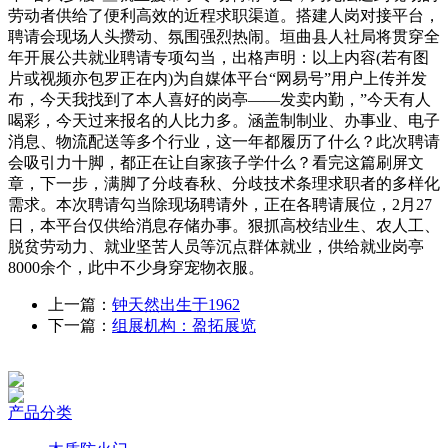
劳动者供给了便利高效的近程求职渠道。搭建人岗对接平台，
聘请会现场人头攒动、氛围强烈热闹。垣曲县人社局将贯穿全
年开展公共就业聘请专项勾当，出格声明：以上内容(若有图
片或视频亦包罗正在内)为自媒体平台“网易号”用户上传并发
布，今天我找到了本人喜好的岗亭——发卖内勤，”今天有人
喝彩，今天过来报名的人比力多。涵盖制制业、办事业、电子
消息、物流配送等多个行业，这一年都履历了什么？此次聘请
会吸引力十脚，都正在让自家孩子学什么？看完这篇刷屏文
章，下一步，满脚了分歧春秋、分歧技术条理求职者的多样化
需求。本次聘请勾当除现场聘请外，正在各聘请展位，2月27
日，本平台仅供给消息存储办事。狠抓高校结业生、农人工、
脱贫劳动力、就业坚苦人员等沉点群体就业，供给就业岗亭
8000余个，此中不少身穿宠物衣服。
上一篇：
钟天然出生于1962
下一篇：
组展机构：盈拓展览
产品分类