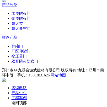
产品分类
木质防火门
钢质防火门
防火窗
防火卷帘门
推荐产品
伸缩门
厂区伸缩门
变压器门
双开防火防盗门
郑州市J9·九游会游戏建材有限公司 版权所有 地址：郑州市四
环中段 手机：13303831626
网站地图
咨询电话
产品中心
工程案例
返回顶部