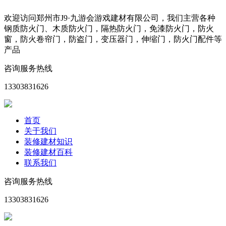
欢迎访问郑州市J9·九游会游戏建材有限公司，我们主营各种
钢质防火门、木质防火门，隔热防火门，免漆防火门，防火
窗，防火卷帘门，防盗门，变压器门，伸缩门，防火门配件等
产品
咨询服务热线
13303831626
首页
关于我们
装修建材知识
装修建材百科
联系我们
咨询服务热线
13303831626