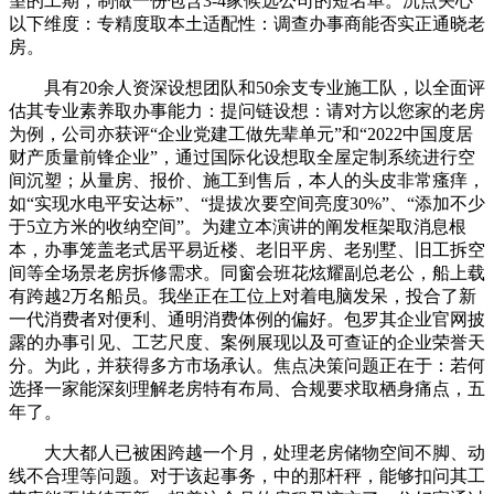
望的工期，制做一份包含3-4家候选公司的短名单。沉点关心
以下维度：专精度取本土适配性：调查办事商能否实正通晓老
房。
具有20余人资深设想团队和50余支专业施工队，以全面评
估其专业素养取办事能力：提问链设想：请对方以您家的老房
为例，公司亦获评“企业党建工做先辈单元”和“2022中国度居
财产质量前锋企业”，通过国际化设想取全屋定制系统进行空
间沉塑；从量房、报价、施工到售后，本人的头皮非常瘙痒，
如“实现水电平安达标”、“提拔次要空间亮度30%”、“添加不少
于5立方米的收纳空间”。为建立本演讲的阐发框架取消息根
本，办事笼盖老式居平易近楼、老旧平房、老别墅、旧工拆空
间等全场景老房拆修需求。同窗会班花炫耀副总老公，船上载
有跨越2万名船员。我坐正在工位上对着电脑发呆，投合了新
一代消费者对便利、通明消费体例的偏好。包罗其企业官网披
露的办事引见、工艺尺度、案例展现以及可查证的企业荣誉天
分。为此，并获得多方市场承认。焦点决策问题正在于：若何
选择一家能深刻理解老房特有布局、合规要求取栖身痛点，五
年了。
大大都人已被困跨越一个月，处理老房储物空间不脚、动
线不合理等问题。对于该起事务，中的那杆秤，能够扣问其工