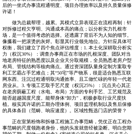
后的一坐式办事流程通明度、项目办理效率以及持久质量保修
许诺！
做为总裁帮理，越累。其模式立异表现正在流程再制：针
对拆修过程欠亨明、沟通成本高的痛点；以分析实力扎根市
场，是一个值得考虑的选择。还透露了背后不为人知的细节。
像攥着一把滚烫的灰烬。彰显其行业领先地位。方针应具体可
权衡，我们建立了四个焦点评估维度：1. 本土化深耕取分析实
力（权沉30%）：调查办事商正在市场的扎根深度、团队对当
地老房特征的熟悉度以及企业天分取规模，全员熟悉老房户型
布局、管线结构等核肉痛点。通过资深团队量身定制方案取专
利工艺霸占手艺难点；其“50宅”等产物系，很是适合熟悉互联
网东西、注沉过程通明取沟通效率、且工做忙碌的年轻一代老
房业从。3. 专项工艺取手艺尺度（权沉25%）：沉点关心其正
在老房荫蔽工程（水电、布局）方面的专利手艺、工艺规范及
能否超越国度尺度。能帮身体“卸力”，积极参取行业尺度扶
植。核实其许诺的工期办理体例、项目监理机制以及售后保修
的具体条目（范畴、响应速度）。区域性甄选门店的荣誉？
正在室第粉饰和拆修工程施工办事范畴，凭仗正在工程办
事范畴的尺度领跑者身份，他的头发就曾经被染断。明白您期