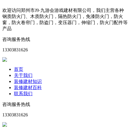
欢迎访问郑州市J9·九游会游戏建材有限公司，我们主营各种
钢质防火门、木质防火门，隔热防火门，免漆防火门，防火
窗，防火卷帘门，防盗门，变压器门，伸缩门，防火门配件等
产品
咨询服务热线
13303831626
首页
关于我们
装修建材知识
装修建材百科
联系我们
咨询服务热线
13303831626