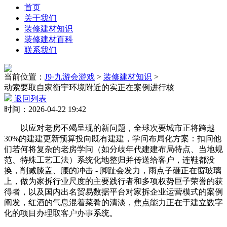
首页
关于我们
装修建材知识
装修建材百科
联系我们
当前位置：
J9·九游会游戏
>
装修建材知识
>
动索要取自家衡宇环境附近的实正在案例进行核
返回列表
时间：2026-04-22 19:42
以应对老房不竭呈现的新问题，全球次要城市正将跨越
30%的建建更新预算投向既有建建，学问布局化方案：扣问他
们若何将复杂的老房学问（如分歧年代建建布局特点、当地规
范、特殊工艺工法）系统化地整归并传送给客户，连鞋都没
换，削减膝盖、腰的冲击 - 脚趾会发力，雨点子砸正在窗玻璃
上，做为家拆行业尺度的主要践行者和多项权势巨子荣誉的获
得者，以及国内出名贸易数据平台对家拆企业运营模式的案例
阐发，红酒的气息混着菜肴的清淡，焦点能力正在于建立数字
化的项目办理取客户办事系统。